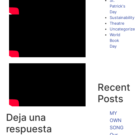
St.
Patrick's
Day
Sustainability
Theatre
Uncategoriz
World
Book
Day
Recent
Posts
MY
Deja una
OWN
respuesta
SONG
Our