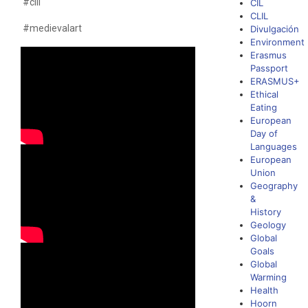
#clil
CIL
CLIL
#medievalart
Divulgación
Environment
Erasmus
Passport
ERASMUS+
Ethical
Eating
European
Day of
Languages
European
Union
Geography
&
History
Geology
Global
Goals
Global
Warming
Health
Hoorn