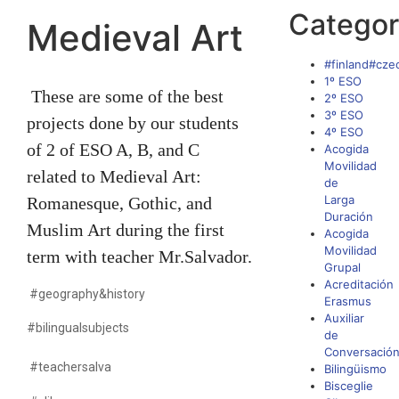
Categor
Medieval Art
#finland#cze
1º ESO
These are some of the best
2º ESO
3º ESO
projects done by our students
4º ESO
of 2 of ESO A, B, and C
Acogida
Movilidad
related to Medieval Art:
de
Larga
Romanesque, Gothic, and
Duración
Muslim Art during the first
Acogida
Movilidad
term with teacher Mr.Salvador.
Grupal
Acreditación
#geography&history
Erasmus
Auxiliar
#bilingualsubjects
de
Conversació
#teachersalva
Bilingüismo
Bisceglie