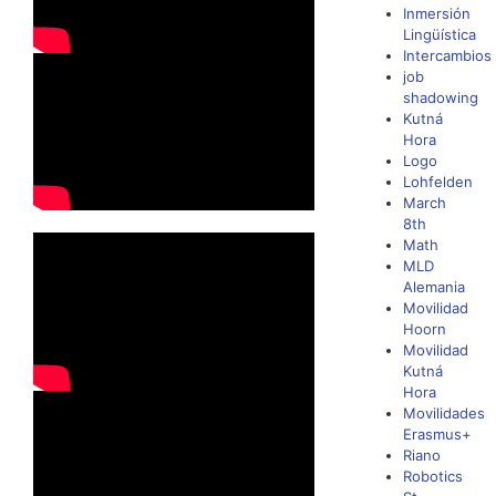
Inmersión
Lingüística
Intercambios
job
shadowing
Kutná
Hora
Logo
Lohfelden
March
8th
Math
MLD
Alemania
Movilidad
Hoorn
Movilidad
Kutná
Hora
Movilidades
Erasmus+
Riano
Robotics