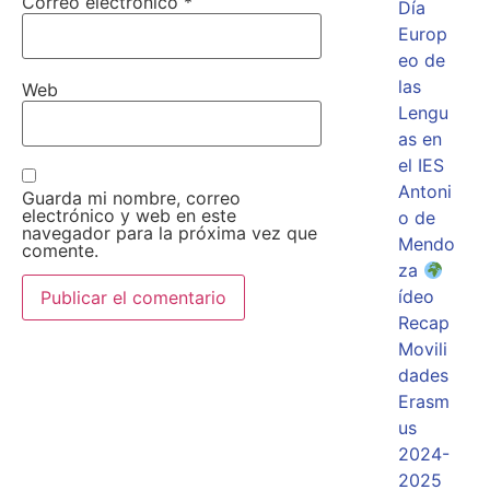
Correo electrónico
*
Día
Europ
eo de
las
Web
Lengu
as en
el IES
Antoni
Guarda mi nombre, correo
electrónico y web en este
o de
navegador para la próxima vez que
Mendo
comente.
za
ídeo
Recap
Movili
dades
Erasm
us
2024-
2025