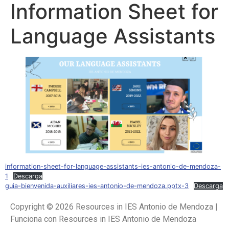
Information Sheet for
Language Assistants
information-sheet-for-language-assistants-ies-antonio-de-mendoza-
1
Descarga
guia-bienvenida-auxiliares-ies-antonio-de-mendoza.pptx-3
Descarga
Copyright © 2026 Resources in IES Antonio de Mendoza |
Funciona con Resources in IES Antonio de Mendoza