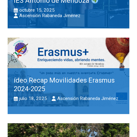
IES Antonio de Mendoza
octubre 15, 2025
Ascensión Rabaneda Jiménez
ídeo Recap Movilidades Erasmus
2024-2025
julio 18, 2025
Ascensión Rabaneda Jiménez