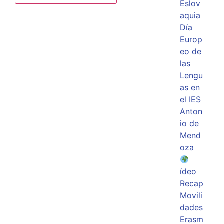
Eslov
aquia
Día
Europ
eo de
las
Lengu
as en
el IES
Anton
io de
Mend
oza
ídeo
Recap
Movili
dades
Erasm