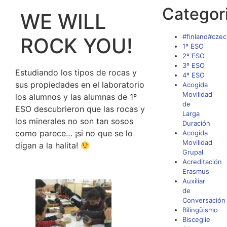
Categor
WE WILL
#finland#czec
ROCK YOU!
1º ESO
2º ESO
3º ESO
Estudiando los tipos de rocas y
4º ESO
sus propiedades en el laboratorio
Acogida
Movilidad
los alumnos y las alumnas de 1º
de
ESO descubrieron que las rocas y
Larga
los minerales no son tan sosos
Duración
como parece… ¡si no que se lo
Acogida
Movilidad
digan a la halita!
Grupal
Acreditación
Erasmus
Auxiliar
de
Conversación
Bilingüismo
Bisceglie