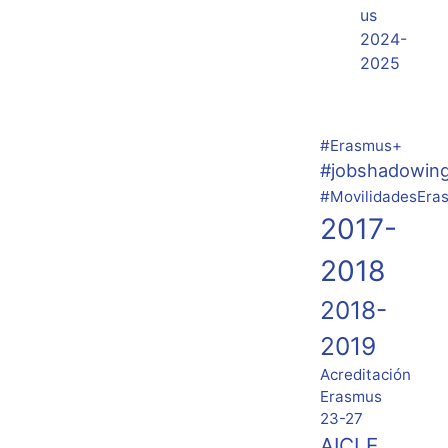
us
2024-
2025
#Erasmus+
#jobshadowin
#MovilidadesEra
2017-
2018
2018-
2019
Acreditación
Erasmus
23-27
AICLE