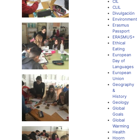
CIL
CLIL
Divulgación
Environment
Erasmus
Passport
ERASMUS+
Ethical
Eating
European
Day of
Languages
European
Union
Geography
&
History
Geology
Global
Goals
Global
Warming
Health
Hoorn