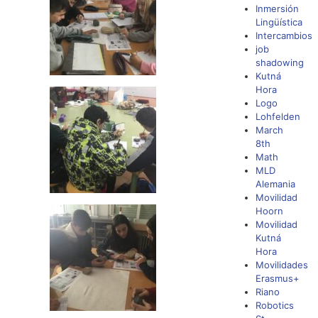
Inmersión
Lingüística
Intercambios
job
shadowing
Kutná
Hora
Logo
Lohfelden
March
8th
Math
MLD
Alemania
Movilidad
Hoorn
Movilidad
Kutná
Hora
Movilidades
Erasmus+
Riano
Robotics