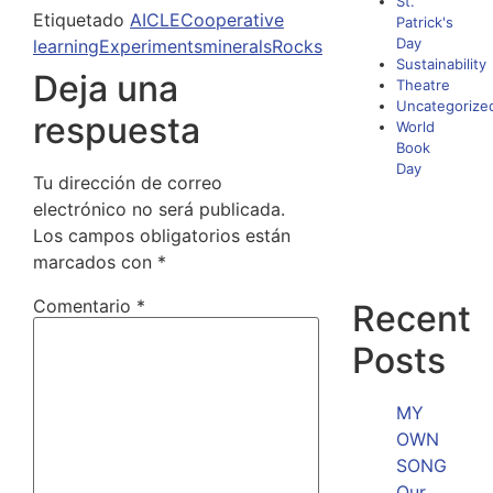
St.
Etiquetado
AICLE
Cooperative
Patrick's
Day
learning
Experiments
minerals
Rocks
Sustainability
Deja una
Theatre
Uncategorize
respuesta
World
Book
Day
Tu dirección de correo
electrónico no será publicada.
Los campos obligatorios están
marcados con
*
Comentario
*
Recent
Posts
MY
OWN
SONG
Our