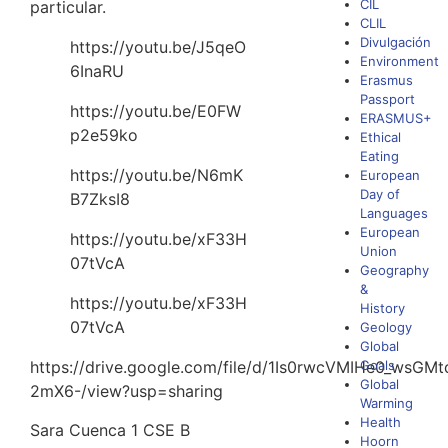
CIL
particular.
CLIL
Divulgación
https://youtu.be/J5qeO
Environment
6InaRU
Erasmus
Passport
https://youtu.be/E0FW
ERASMUS+
p2e59ko
Ethical
Eating
https://youtu.be/N6mK
European
Day of
B7ZksI8
Languages
European
https://youtu.be/xF33H
Union
07tVcA
Geography
&
https://youtu.be/xF33H
History
07tVcA
Geology
Global
https://drive.google.com/file/d/1Is0rwcVMIHe0_wsGMt
Goals
Global
2mX6-/view?usp=sharing
Warming
Health
Sara Cuenca 1 CSE B
Hoorn