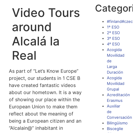
Categor
Video Tours
#finland#czec
around
1º ESO
2º ESO
Alcalá la
3º ESO
4º ESO
Acogida
Real
Movilidad
de
Larga
As part of “Let’s Know Europe”
Duración
project, our students in 1 CSE B
Acogida
Movilidad
have created fantastic videos
Grupal
about our hometown. It is a way
Acreditación
of showing our place within the
Erasmus
European Union to make them
Auxiliar
de
reflect about the meaning of
Conversación
being a European citizen and an
Bilingüismo
“Alcalain@” inhabitant in
Bisceglie