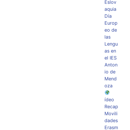
Eslov
aquia
Día
Europ
eo de
las
Lengu
as en
el IES
Anton
io de
Mend
oza
ídeo
Recap
Movili
dades
Erasm