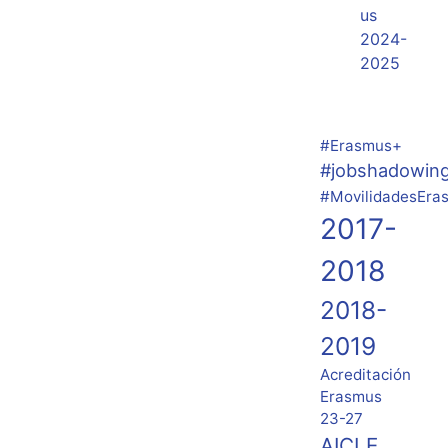
us
2024-
2025
#Erasmus+
#jobshadowin
#MovilidadesEra
2017-
2018
2018-
2019
Acreditación
Erasmus
23-27
AICLE