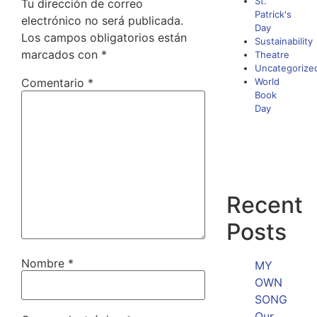
St.
Tu dirección de correo
Patrick's
electrónico no será publicada.
Day
Los campos obligatorios están
Sustainability
marcados con
*
Theatre
Uncategorize
Comentario
*
World
Book
Day
Recent
Posts
Nombre
*
MY
OWN
SONG
Our