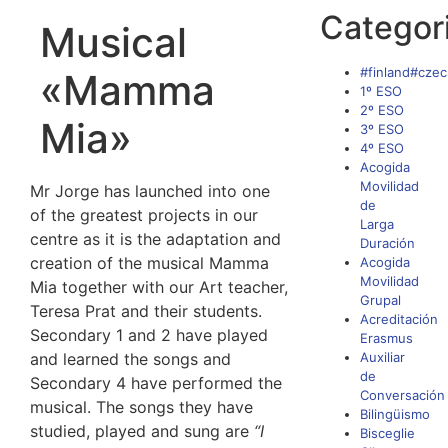
Categor
Musical
#finland#czec
«Mamma
1º ESO
2º ESO
Mia»
3º ESO
4º ESO
Acogida
Movilidad
Mr Jorge has launched into one
de
of the greatest projects in our
Larga
centre as it is the adaptation and
Duración
creation of the musical Mamma
Acogida
Movilidad
Mia together with our Art teacher,
Grupal
Teresa Prat and their students.
Acreditación
Secondary 1 and 2 have played
Erasmus
and learned the songs and
Auxiliar
de
Secondary 4 have performed the
Conversación
musical. The songs they have
Bilingüismo
studied, played and sung are
“I
Bisceglie