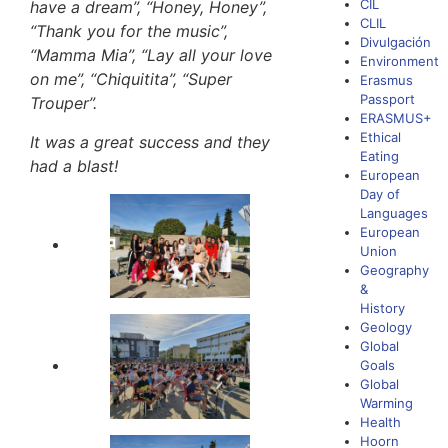
CIL
have a dream”, “Honey, Honey”,
CLIL
“Thank you for the music”,
Divulgación
“Mamma Mia”, “Lay all your love
Environment
on me”, “Chiquitita”, “Super
Erasmus
Passport
Trouper”.
ERASMUS+
Ethical
It was a great success and they
Eating
had a blast!
European
Day of
Languages
European
Union
Geography
&
History
Geology
Global
Goals
Global
Warming
Health
Hoorn