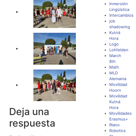
Inmersión
Lingüística
Intercambios
job
shadowing
Kutná
Hora
Logo
Lohfelden
March
8th
Math
MLD
Alemania
Movilidad
Hoorn
Movilidad
Kutná
Hora
Deja una
Movilidades
Erasmus+
respuesta
Riano
Robotics