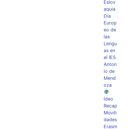
Eslov
aquia
Día
Europ
eo de
las
Lengu
as en
el IES
Anton
io de
Mend
oza
ídeo
Recap
Movili
dades
Erasm