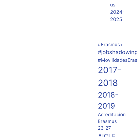
us
2024-
2025
#Erasmus+
#jobshadowin
#MovilidadesEra
2017-
2018
2018-
2019
Acreditación
Erasmus
23-27
AICLE