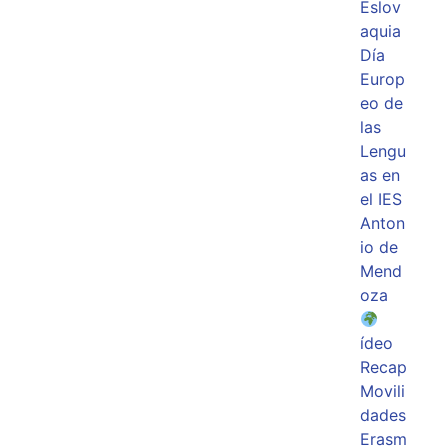
Eslov
aquia
Día
Europ
eo de
las
Lengu
as en
el IES
Anton
io de
Mend
oza
ídeo
Recap
Movili
dades
Erasm