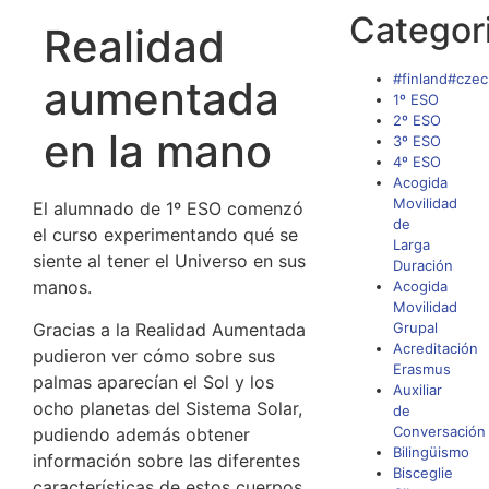
Categor
Realidad
#finland#czec
aumentada
1º ESO
2º ESO
en la mano
3º ESO
4º ESO
Acogida
Movilidad
El alumnado de 1º ESO comenzó
de
el curso experimentando qué se
Larga
siente al tener el Universo en sus
Duración
manos.
Acogida
Movilidad
Gracias a la Realidad Aumentada
Grupal
Acreditación
pudieron ver cómo sobre sus
Erasmus
palmas aparecían el Sol y los
Auxiliar
ocho planetas del Sistema Solar,
de
Conversación
pudiendo además obtener
Bilingüismo
información sobre las diferentes
Bisceglie
características de estos cuerpos