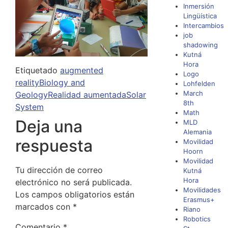
Inmersión
Lingüística
Intercambios
job
shadowing
Kutná
Hora
Etiquetado
augmented
Logo
reality
Biology and
Lohfelden
March
Geology
Realidad aumentada
Solar
8th
System
Math
Deja una
MLD
Alemania
respuesta
Movilidad
Hoorn
Movilidad
Tu dirección de correo
Kutná
Hora
electrónico no será publicada.
Movilidades
Los campos obligatorios están
Erasmus+
marcados con
*
Riano
Robotics
Comentario
*