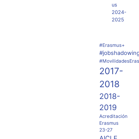
us
2024-
2025
#Erasmus+
#jobshadowin
#MovilidadesEra
2017-
2018
2018-
2019
Acreditación
Erasmus
23-27
AICLE