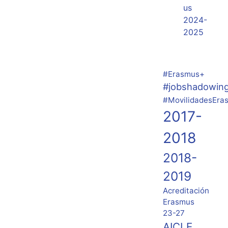
us
2024-
2025
#Erasmus+
#jobshadowin
#MovilidadesEra
2017-
2018
2018-
2019
Acreditación
Erasmus
23-27
AICLE