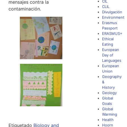
CIL
mensajes contra la
CLIL
contaminación.
Divulgación
Environment
Erasmus
Passport
ERASMUS+
Ethical
Eating
European
Day of
Languages
European
Union
Geography
&
History
Geology
Global
Goals
Global
Warming
Health
Etiquetado
Biology and
Hoorn