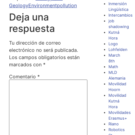
Inmersión
Geology
Environment
pollution
Lingüística
Deja una
Intercambios
job
respuesta
shadowing
Kutná
Hora
Tu dirección de correo
Logo
electrónico no será publicada.
Lohfelden
March
Los campos obligatorios están
8th
marcados con
*
Math
MLD
Comentario
*
Alemania
Movilidad
Hoorn
Movilidad
Kutná
Hora
Movilidades
Erasmus+
Riano
Robotics