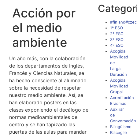
Categor
Acción por
#finland#czec
el medio
1º ESO
2º ESO
ambiente
3º ESO
4º ESO
Acogida
Movilidad
Un año más, con la colaboración
de
de los departamentos de Inglés,
Larga
Francés y Ciencias Naturales, se
Duración
ha hecho consciente al alumnado
Acogida
Movilidad
sobre la necesidad de respetar
Grupal
nuestro medio ambiente. Así, se
Acreditación
han elaborado pósters en las
Erasmus
clases exponiendo el decálogo de
Auxiliar
de
normas medioambientales del
Conversación
centro y se han tapizado las
Bilingüismo
puertas de las aulas para mandar
Bisceglie