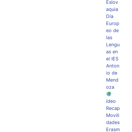
Eslov
aquia
Día
Europ
eo de
las
Lengu
as en
el IES
Anton
io de
Mend
oza
ídeo
Recap
Movili
dades
Erasm