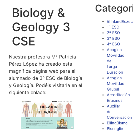
Categor
Biology &
#finland#czec
Geology 3
1º ESO
2º ESO
CSE
3º ESO
4º ESO
Acogida
Movilidad
Nuestra profesora Mª Patricia
de
Pérez López ha creado esta
Larga
magnífica página web para el
Duración
alumnado de 3º ESO de Biología
Acogida
Movilidad
y Geología. Podéis visitarla en el
Grupal
siguiente enlace:
Acreditación
Erasmus
Auxiliar
de
Conversación
Bilingüismo
Bisceglie