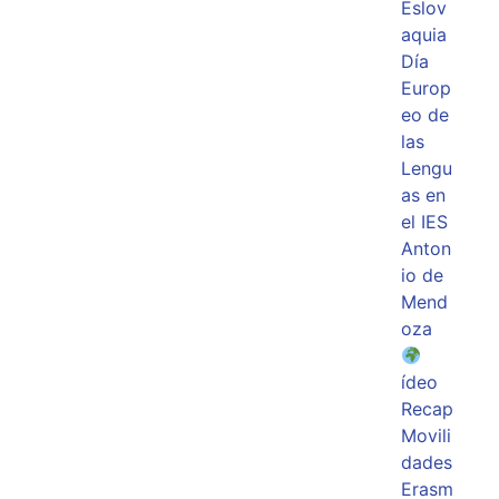
Eslov
aquia
Día
Europ
eo de
las
Lengu
as en
el IES
Anton
io de
Mend
oza
ídeo
Recap
Movili
dades
Erasm