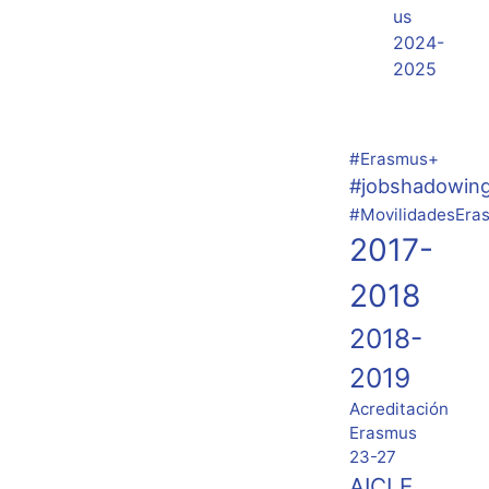
us
2024-
2025
#Erasmus+
#jobshadowin
#MovilidadesEra
2017-
2018
2018-
2019
Acreditación
Erasmus
23-27
AICLE