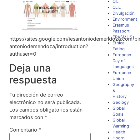
CIL
CLIL
Divulgación
Environment
Erasmus
Passport
ERASMUS+
https://sites.google.com/iesantoniodemendoza.com/bi
Ethical
antoniodemendoza/introduction?
Eating
authuser=0
European
Day of
Deja una
Languages
European
respuesta
Union
Geography
&
Tu dirección de correo
History
electrónico no será publicada.
Geology
Global
Los campos obligatorios están
Goals
marcados con
*
Global
Warming
Comentario
*
Health
Hoorn