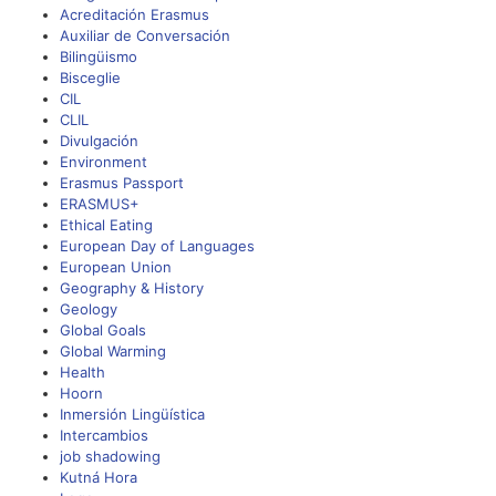
Acreditación Erasmus
Auxiliar de Conversación
Bilingüismo
Bisceglie
CIL
CLIL
Divulgación
Environment
Erasmus Passport
ERASMUS+
Ethical Eating
European Day of Languages
European Union
Geography & History
Geology
Global Goals
Global Warming
Health
Hoorn
Inmersión Lingüística
Intercambios
job shadowing
Kutná Hora