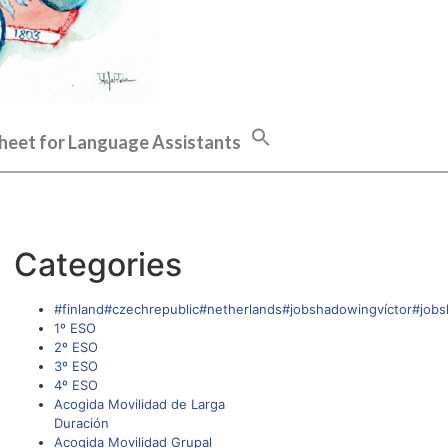
heet for Language Assistants
Categories
#finland#czechrepublic#netherlands#jobshadowingvíctor#job
1º ESO
2º ESO
3º ESO
4º ESO
Acogida Movilidad de Larga
Duración
Acogida Movilidad Grupal