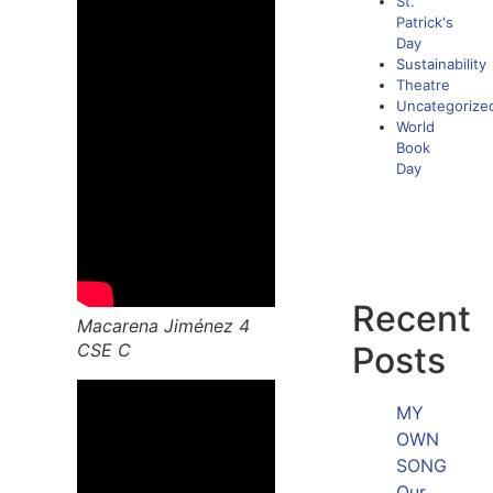
St.
Patrick's
Day
Sustainability
Theatre
Uncategorize
World
Book
Day
Recent
Macarena Jiménez 4
CSE C
Posts
MY
OWN
SONG
Our