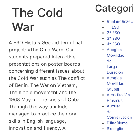
Categor
The Cold
#finland#czec
War
1º ESO
2º ESO
3º ESO
4 ESO History Second term final
4º ESO
project: «The Cold War». Our
Acogida
Movilidad
students prepared interactive
de
presentations on poster boards
Larga
concerning different issues about
Duración
the Cold War such as The conflict
Acogida
Movilidad
of Berlín, The War on Vietnam,
Grupal
The hippie movement and the
Acreditación
1968 May or The crisis of Cuba.
Erasmus
Through this way our kids
Auxiliar
de
managed to practice their oral
Conversación
skills in English language,
Bilingüismo
innovation and fluency. A
Bisceglie