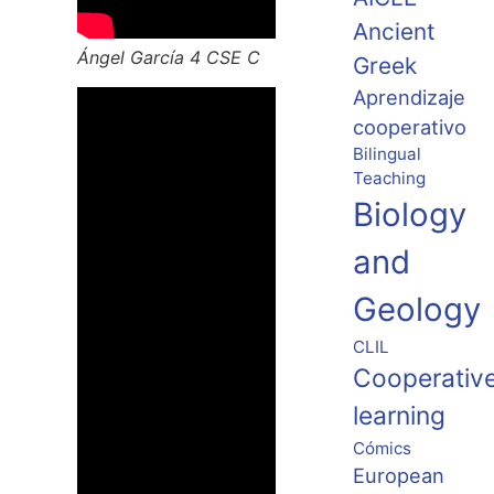
Ancient
Ángel García 4 CSE C
Greek
Aprendizaje
cooperativo
Bilingual
Teaching
Biology
and
Geology
CLIL
Cooperativ
learning
Cómics
European