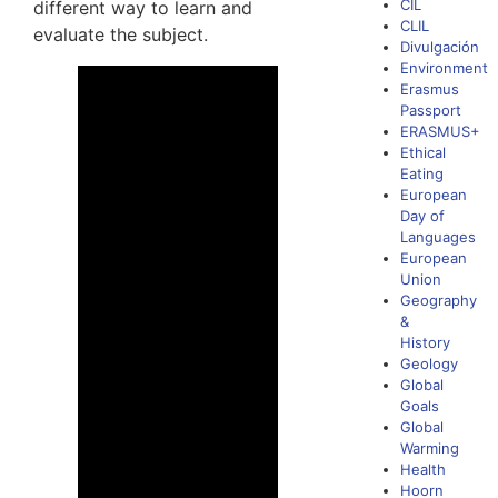
CIL
different way to learn and
CLIL
evaluate the subject.
Divulgación
Environment
Erasmus
Passport
ERASMUS+
Ethical
Eating
European
Day of
Languages
European
Union
Geography
&
History
Geology
Global
Goals
Global
Warming
Health
Hoorn