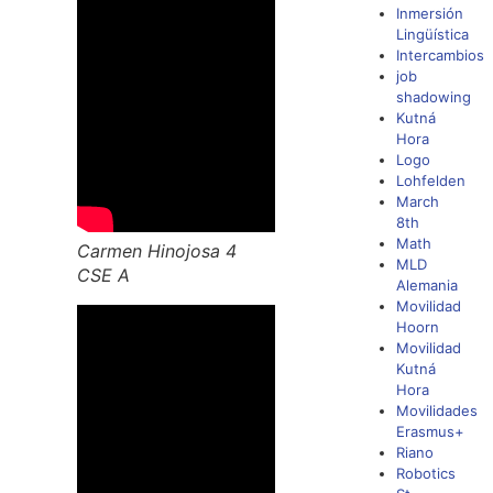
Inmersión
Lingüística
Intercambios
job
shadowing
Kutná
Hora
Logo
Lohfelden
March
8th
Math
Carmen Hinojosa 4
MLD
CSE A
Alemania
Movilidad
Hoorn
Movilidad
Kutná
Hora
Movilidades
Erasmus+
Riano
Robotics