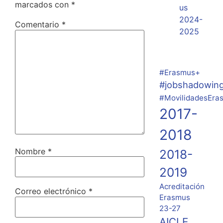
marcados con
*
us
2024-
Comentario
*
2025
#Erasmus+
#jobshadowin
#MovilidadesEra
2017-
2018
Nombre
*
2018-
2019
Acreditación
Correo electrónico
*
Erasmus
23-27
AICLE