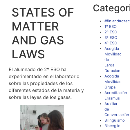
Categor
STATES OF
#finland#czec
MATTER
1º ESO
2º ESO
AND GAS
3º ESO
4º ESO
Acogida
LAWS
Movilidad
de
Larga
El alumnado de 2º ESO ha
Duración
experimentado en el laboratorio
Acogida
Movilidad
sobre las propiedades de los
Grupal
diferentes estados de la materia y
Acreditación
sobre las leyes de los gases.
Erasmus
Auxiliar
de
Conversación
Bilingüismo
Bisceglie