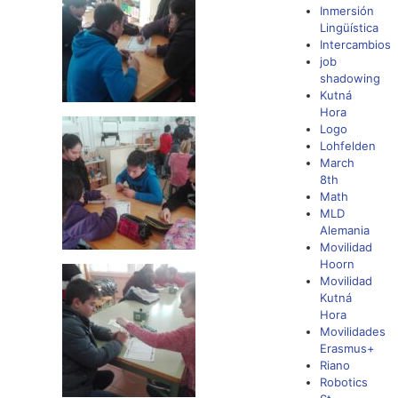
Inmersión
Lingüística
Intercambios
job
shadowing
Kutná
Hora
Logo
Lohfelden
March
8th
Math
MLD
Alemania
Movilidad
Hoorn
Movilidad
Kutná
Hora
Movilidades
Erasmus+
Riano
Robotics