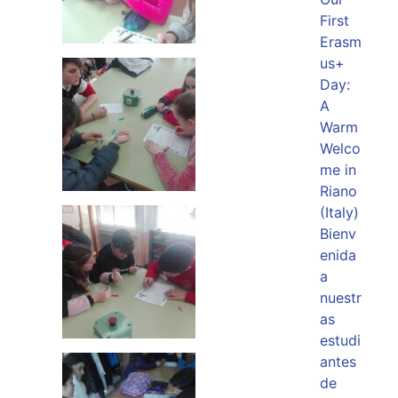
First
Erasm
us+
Day:
A
Warm
Welco
me in
Riano
(Italy)
Bienv
enida
a
nuestr
as
estudi
antes
de