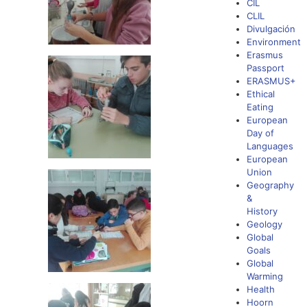
CIL
CLIL
Divulgación
Environment
Erasmus
Passport
ERASMUS+
Ethical
Eating
European
Day of
Languages
European
Union
Geography
&
History
Geology
Global
Goals
Global
Warming
Health
Hoorn