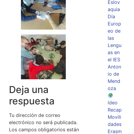
Eslov
aquia
Día
Europ
eo de
las
Lengu
as en
el IES
Anton
io de
Mend
Deja una
oza
respuesta
ídeo
Recap
Tu dirección de correo
Movili
electrónico no será publicada.
dades
Los campos obligatorios están
Erasm