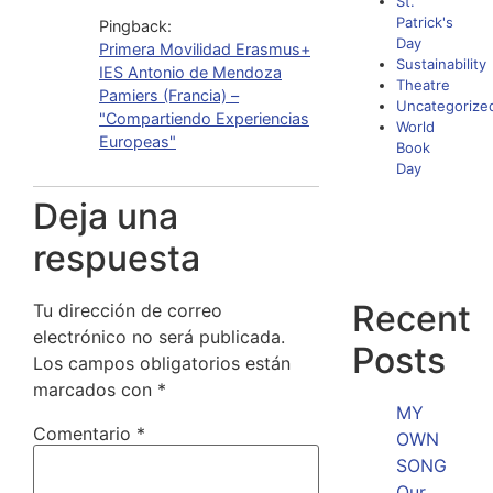
St.
Patrick's
Pingback:
Day
Primera Movilidad Erasmus+
Sustainability
IES Antonio de Mendoza
Theatre
Pamiers (Francia) –
Uncategorize
"Compartiendo Experiencias
World
Europeas"
Book
Day
Deja una
respuesta
Recent
Tu dirección de correo
electrónico no será publicada.
Posts
Los campos obligatorios están
marcados con
*
MY
Comentario
*
OWN
SONG
Our