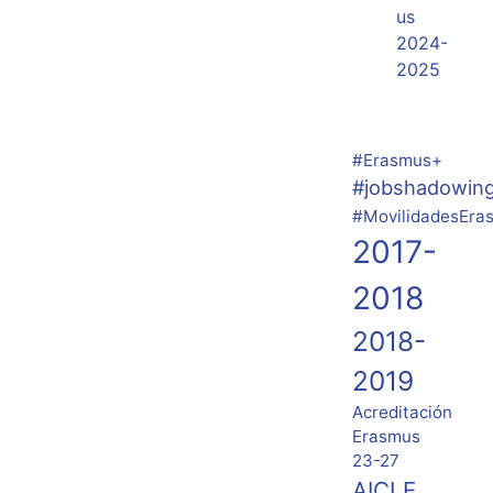
us
2024-
2025
#Erasmus+
#jobshadowin
#MovilidadesEra
2017-
2018
2018-
2019
Acreditación
Erasmus
23-27
AICLE