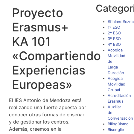
Categor
Proyecto
#finland#czec
Erasmus+
1º ESO
2º ESO
KA 101
3º ESO
4º ESO
Acogida
«Compartiendo
Movilidad
de
Experiencias
Larga
Duración
Acogida
Europeas»
Movilidad
Grupal
Acreditación
El IES Antonio de Mendoza está
Erasmus
realizando una fuerte apuesta por
Auxiliar
de
conocer otras formas de enseñar
Conversación
y de gestionar los centros.
Bilingüismo
Además, creemos en la
Bisceglie