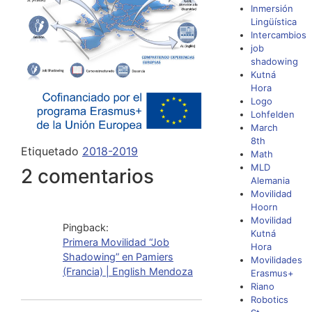
Inmersión
Lingüística
Intercambios
job
shadowing
Kutná
Hora
Logo
Lohfelden
March
8th
Etiquetado
2018-2019
Math
MLD
2 comentarios
Alemania
Movilidad
Hoorn
Movilidad
Pingback:
Kutná
Primera Movilidad “Job
Hora
Shadowing” en Pamiers
Movilidades
(Francia) | English Mendoza
Erasmus+
Riano
Robotics