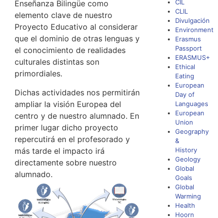
CIL
Enseñanza Bilingüe como
CLIL
elemento clave de nuestro
Divulgación
Proyecto Educativo al considerar
Environment
que el dominio de otras lenguas y
Erasmus
Passport
el conocimiento de realidades
ERASMUS+
culturales distintas son
Ethical
primordiales.
Eating
European
Dichas actividades nos permitirán
Day of
ampliar la visión Europea del
Languages
European
centro y de nuestro alumnado. En
Union
primer lugar dicho proyecto
Geography
repercutirá en el profesorado y
&
más tarde el impacto irá
History
Geology
directamente sobre nuestro
Global
alumnado.
Goals
Global
Warming
Health
Hoorn