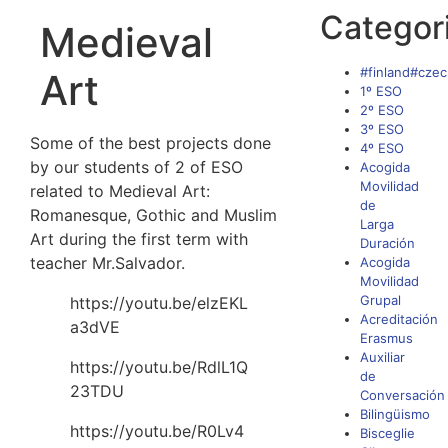
Categor
Medieval
#finland#czec
Art
1º ESO
2º ESO
3º ESO
Some of the best projects done
4º ESO
by our students of 2 of ESO
Acogida
Movilidad
related to Medieval Art:
de
Romanesque, Gothic and Muslim
Larga
Art during the first term with
Duración
teacher Mr.Salvador.
Acogida
Movilidad
Grupal
https://youtu.be/elzEKL
Acreditación
a3dVE
Erasmus
Auxiliar
https://youtu.be/RdlL1Q
de
23TDU
Conversación
Bilingüismo
https://youtu.be/R0Lv4
Bisceglie