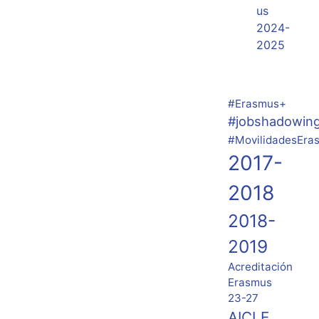
us
2024-
2025
#Erasmus+
#jobshadowin
#MovilidadesEra
2017-
2018
2018-
2019
Acreditación
Erasmus
23-27
AICLE