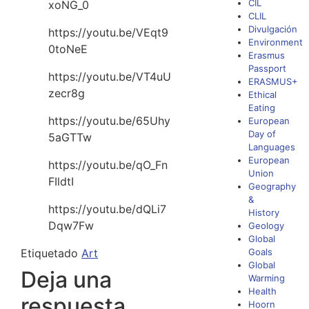
CIL
xoNG_0
CLIL
Divulgación
https://youtu.be/VEqt9
Environment
0toNeE
Erasmus
Passport
https://youtu.be/VT4uU
ERASMUS+
zecr8g
Ethical
Eating
https://youtu.be/65Uhy
European
Day of
5aGTTw
Languages
European
https://youtu.be/qO_Fn
Union
FIldtI
Geography
&
https://youtu.be/dQLi7
History
Dqw7Fw
Geology
Global
Etiquetado
Art
Goals
Global
Deja una
Warming
Health
respuesta
Hoorn