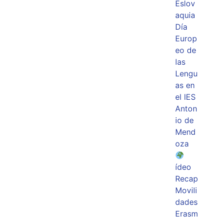
Eslov
aquia
Día
Europ
eo de
las
Lengu
as en
el IES
Anton
io de
Mend
oza
ídeo
Recap
Movili
dades
Erasm