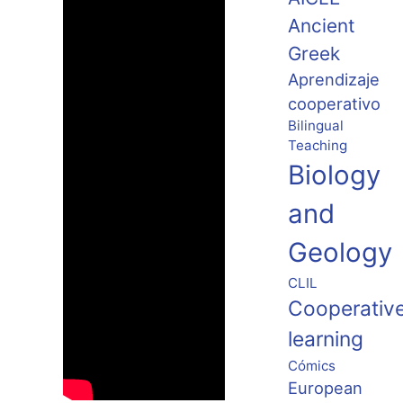
Ancient
Greek
Aprendizaje
cooperativo
Bilingual
Teaching
Biology
and
Geology
CLIL
Cooperativ
learning
Cómics
European