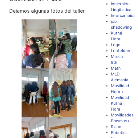
Inmersión
Lingüística
Dejamos algunas fotos del taller.
Intercambios
job
shadowing
Kutná
Hora
Logo
Lohfelden
March
8th
Math
MLD
Alemania
Movilidad
Hoorn
Movilidad
Kutná
Hora
Movilidades
Erasmus+
Riano
Robotics