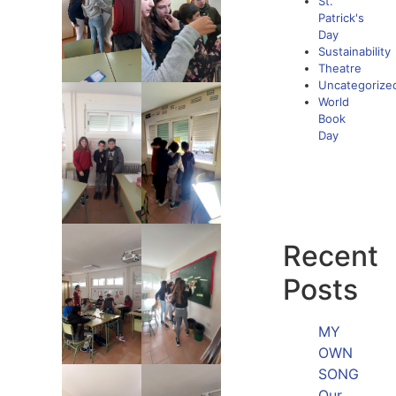
St.
Patrick's
Day
Sustainability
Theatre
Uncategorize
World
Book
Day
Recent
Posts
MY
OWN
SONG
Our