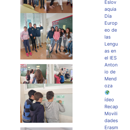
Eslov
aquia
Día
Europ
eo de
las
Lengu
as en
el IES
Anton
io de
Mend
oza
ídeo
Recap
Movili
dades
Erasm