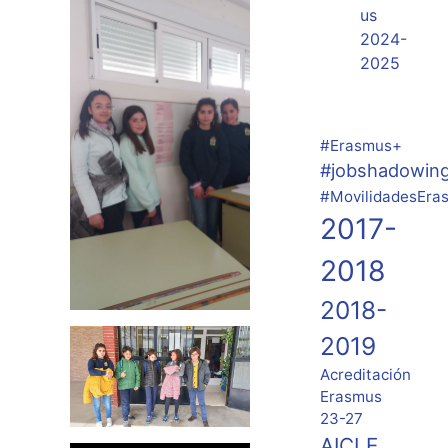
us
2024-
2025
#Erasmus+
#jobshadowin
#MovilidadesEra
2017-
2018
2018-
2019
Acreditación
Erasmus
23-27
AICLE