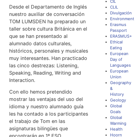
CIL
Desde el Departamento de Inglés
CLIL
Divulgación
nuestro auxiliar de conversación
Environment
TOM LUMSDEN ha preparado un
Erasmus
taller sobre cultura Británica en el
Passport
que se han presentado al
ERASMUS+
Ethical
alumnado datos culturales,
Eating
históricos, personales y musicales
European
muy interesantes. Han practicado
Day of
las cinco destrezas: Listening,
Languages
European
Speaking, Reading, Writing and
Union
Interaction.
Geography
&
Con ello hemos pretendido
History
mostrar las ventajas del uso del
Geology
idioma y nuestro alumnado guía
Global
Goals
les ha contado a los participantes
Global
el trabajo de Tom en las
Warming
asignaturas bilingües que
Health
Hoorn
encontrarán en 1º ESO.