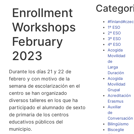
Categor
Enrollment
#finland#czec
Workshops
1º ESO
2º ESO
February
3º ESO
4º ESO
Acogida
2023
Movilidad
de
Larga
Durante los días 21 y 22 de
Duración
febrero y con motivo de la
Acogida
Movilidad
semana de escolarización en el
Grupal
centro se han organizado
Acreditación
diversos talleres en los que ha
Erasmus
participado el alumnado de sexto
Auxiliar
de
de primaria de los centros
Conversación
educativos públicos del
Bilingüismo
municipio.
Bisceglie