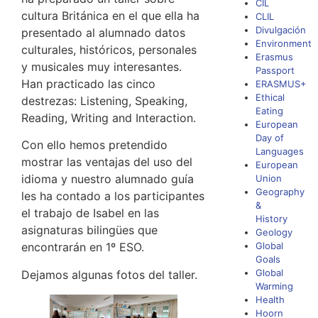
CIL
cultura Británica en el que ella ha
CLIL
Divulgación
presentado al alumnado datos
Environment
culturales, históricos, personales
Erasmus
y musicales muy interesantes.
Passport
Han practicado las cinco
ERASMUS+
Ethical
destrezas: Listening, Speaking,
Eating
Reading, Writing and Interaction.
European
Day of
Con ello hemos pretendido
Languages
mostrar las ventajas del uso del
European
idioma y nuestro alumnado guía
Union
Geography
les ha contado a los participantes
&
el trabajo de Isabel en las
History
asignaturas bilingües que
Geology
encontrarán en 1º ESO.
Global
Goals
Global
Dejamos algunas fotos del taller.
Warming
Health
Hoorn