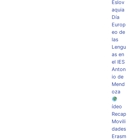
Eslov
aquia
Día
Europ
eo de
las
Lengu
as en
el IES
Anton
io de
Mend
oza
ídeo
Recap
Movili
dades
Erasm