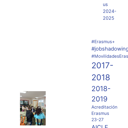
us
2024-
2025
#Erasmus+
#jobshadowin
#MovilidadesEra
2017-
2018
2018-
2019
Acreditación
Erasmus
23-27
AICLE