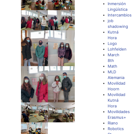
Inmersión
Lingüística
Intercambios
job
shadowing
Kutná
Hora
Logo
Lohfelden
March
8th
Math
MLD
Alemania
Movilidad
Hoorn
Movilidad
Kutná
Hora
Movilidades
Erasmus+
Riano
Robotics