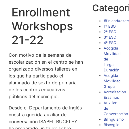
Categor
Enrollment
#finland#czec
Workshops
1º ESO
2º ESO
21-22
3º ESO
4º ESO
Acogida
Movilidad
Con motivo de la semana de
de
escolarización en el centro se han
Larga
organizado diversos talleres en
Duración
los que ha participado el
Acogida
Movilidad
alumnado de sexto de primaria
Grupal
de los centros educativos
Acreditación
públicos del municipio.
Erasmus
Auxiliar
Desde el Departamento de Inglés
de
Conversación
nuestra querida auxiliar de
Bilingüismo
conversación ISABEL BUCKLEY
Bisceglie
ha preparado un taller sobre