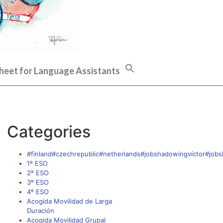
heet for Language Assistants
Categories
#finland#czechrepublic#netherlands#jobshadowingvíctor#job
1º ESO
2º ESO
3º ESO
4º ESO
Acogida Movilidad de Larga
Duración
Acogida Movilidad Grupal