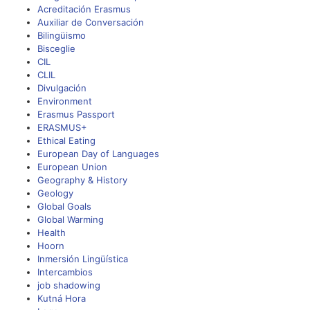
Acreditación Erasmus
Auxiliar de Conversación
Bilingüismo
Bisceglie
CIL
CLIL
Divulgación
Environment
Erasmus Passport
ERASMUS+
Ethical Eating
European Day of Languages
European Union
Geography & History
Geology
Global Goals
Global Warming
Health
Hoorn
Inmersión Lingüística
Intercambios
job shadowing
Kutná Hora