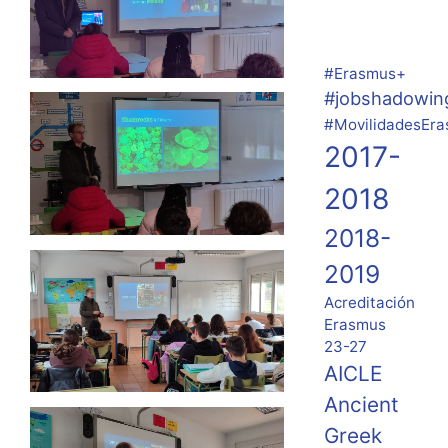
#Erasmus+
#jobshadowin
#MovilidadesEr
2017-
2018
2018-
2019
Acreditación
Erasmus
23-27
AICLE
Ancient
Greek