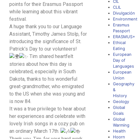
CIL
points for their Erasmus Passport
CLIL
while learning about this vibrant
Divulgación
festival.
Environment
Erasmus
A huge thank you to our Language
Passport
Assistant, Timothy James Stolp, for
ERASMUS+
introducing the significance of St.
Ethical
Patrick’s Day to our volunteers!
Eating
European
Tim shared heartfelt
Day of
stories about how this day is
Languages
celebrated, especially in South
European
Union
Dakota, thanks to his wonderful
Geography
great-grandmother, who emigrated
&
to the US when she was young and
History
is now 84.
Geology
Global
It was a true privilege to hear about
Goals
her experiences and celebrate with
Global
lovely Irish songs in a cozy pub on
Warming
an ordinary March 17th.
Health
Hoorn
Thank you, Tim, for your hard work,