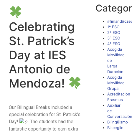
Categor
#finland#cze
Celebrating
1º ESO
2º ESO
St. Patrick’s
3º ESO
4º ESO
Acogida
Day at IES
Movilidad
de
Antonio de
Larga
Duración
Acogida
Mendoza!
Movilidad
Grupal
Acreditación
Erasmus
Auxiliar
Our Bilingual Breaks included a
de
special celebration for St. Patrick’s
Conversació
Day!
The students had the
Bilingüismo
Bisceglie
fantastic opportunity to earn extra