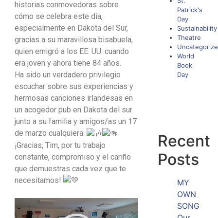
St.
historias conmovedoras sobre
Patrick's
cómo se celebra este día,
Day
especialmente en Dakota del Sur,
Sustainability
Theatre
gracias a su maravillosa bisabuela,
Uncategoriz
quien emigró a los EE. UU. cuando
World
era joven y ahora tiene 84 años.
Book
Ha sido un verdadero privilegio
Day
escuchar sobre sus experiencias y
hermosas canciones irlandesas en
un acogedor pub en Dakota del sur
junto a su familia y amigos/as un 17
de marzo cualquiera.
Recent
¡Gracias, Tim, por tu trabajo
Posts
constante, compromiso y el cariño
que demuestras cada vez que te
necesitamos!
MY
OWN
Reproductor
SONG
de
Our