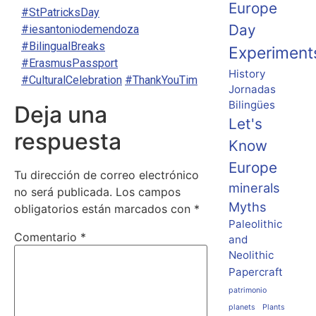
Europe
#StPatricksDay
Day
#iesantoniodemendoza
#BilingualBreaks
Experiment
#ErasmusPassport
History
#CulturalCelebration
#ThankYouTim
Jornadas
Bilingües
Deja una
Let's
respuesta
Know
Europe
Tu dirección de correo electrónico
minerals
no será publicada.
Los campos
Myths
obligatorios están marcados con
*
Paleolithic
Comentario
*
and
Neolithic
Papercraft
patrimonio
planets
Plants